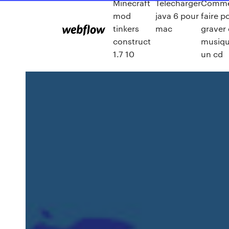
Minecraft
Telecharger
Comme
mod
java 6 pour
faire p
tinkers
mac
graver 
construct
musiqu
1.7 10
un cd