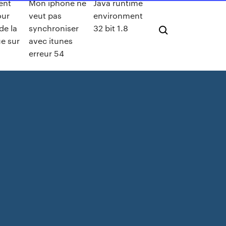
nt
Mon iphone ne
Java runtime
our
veut pas
environment
de la
synchroniser
32 bit 1.8
e sur
avec itunes
erreur 54